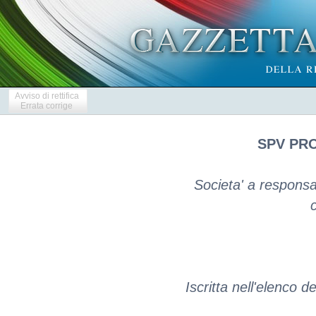
Avviso di rettifica
Errata corrige
SPV PRO
Societa' a responsab
c
Iscritta nell'elenco d