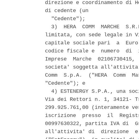
direzione e coordinamento di H
di cedente (un 

  "Cedente"); 

  3)  HERA  COMM  MARCHE  S.R.
limitata, con sede legale in V
capitale sociale pari  a  Euro
codice fiscale e  numero  di  
Imprese  Marche  02106730415, 
societa' soggetta all'attivita
Comm  S.p.A.  ("HERA  Comm  Ma
"Cedente"); e 

  4) ESTENERGY S.P.A., una soc
Via dei Rettori n. 1, 34121- T
299.925.761,00 (interamente ve
iscrizione  presso  il  Regist
00997630322, partita IVA di  G
all'attivita' di  direzione  e