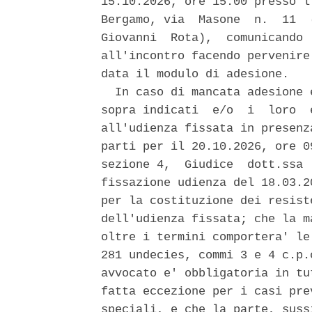
15.10.2026, ore 15:00 presso l
Bergamo, via  Masone  n.  11  
Giovanni  Rota),  comunicando 
all'incontro facendo pervenire
data il modulo di adesione. 

  In caso di mancata adesione 
sopra indicati  e/o  i  loro  
all'udienza fissata in presenz
parti per il 20.10.2026, ore 0
sezione 4,  Giudice  dott.ssa 
fissazione udienza del 18.03.2
per la costituzione dei resist
dell'udienza fissata; che la m
oltre i termini comportera' le
281 undecies, commi 3 e 4 c.p.
avvocato e' obbligatoria in tu
fatta eccezione per i casi pre
speciali, e che la parte, suss