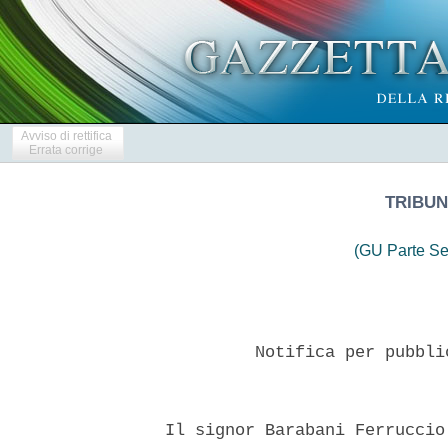
Avviso di rettifica
Errata corrige
TRIBUN
(GU Parte Se
           Notifica per pubbli
  Il signor Barabani Ferruccio