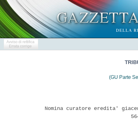
Avviso di rettifica
Errata corrige
TRIB
(GU Parte Se
Nomina curatore eredita' giace
                            564