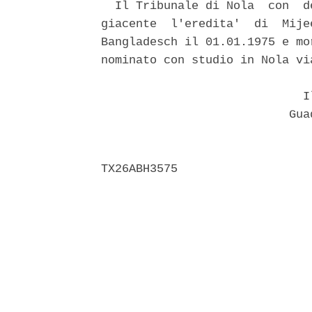
  Il Tribunale di Nola  con  d
giacente  l'eredita'  di  Mije
Bangladesch il 01.01.1975 e mo
nominato con studio in Nola vi
                             Il
                           Guad