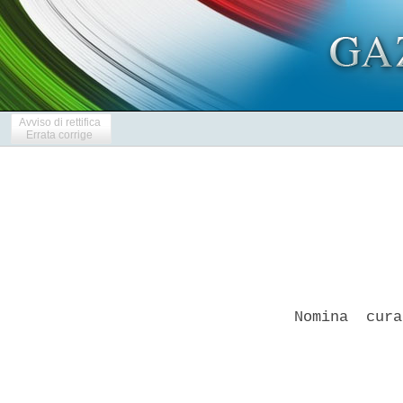
Avviso di rettifica
Errata corrige
Nomina  cura
            