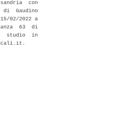
sandria  con

 di  Gaudino

15/02/2022 a

anza  63  di

  studio  in

cali.it. 
