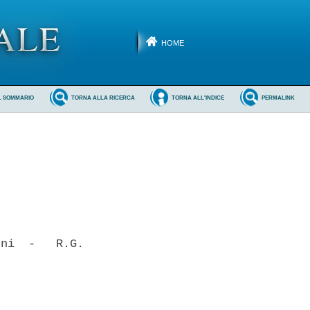
HOME
L SOMMARIO
TORNA ALLA RICERCA
TORNA ALL'INDICE
PERMALINK
ni  -   R.G.
