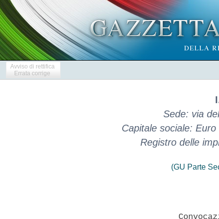
Avviso di rettifica
Errata corrige
I
Sede: via de
Capitale sociale: Eur
Registro delle im
(GU Parte Se
                      Convocaz