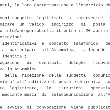
anti, la loro partecipazione e l'esercizio de
ogni soggetto  legittimato  a  intervenire  i
nicare  un  valido   indirizzo   di   posta  
o info@aeroportobiella.it entro il 20 aprile 
ormazioni: 

 identificativi  e  contatto  telefonico   de
 a  partecipare  all'Assemblea,   allegando  
 identita'; 

egazione   di   eventuali   deleghe   ricevut
za in Assemblea. 

  della  ricezione  della  suddetta   comunic
viera' all'indirizzo di posta elettronica  co
to  legittimato,   le   istruzioni   operativ
 mediante mezzi  di  telecomunicazione  all'A
e  avviso  di  convocazione  viene  pubblicat