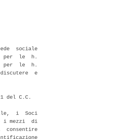
ede  sociale

 per  le  h.

 per  le  h.

discutere  e

1 del C.C. 

le,  i  Soci

 i mezzi  di

  consentire

ntificazione
