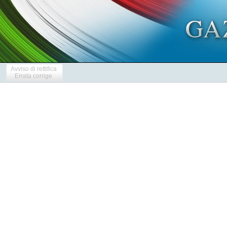
Avviso di rettifica
Errata corrige