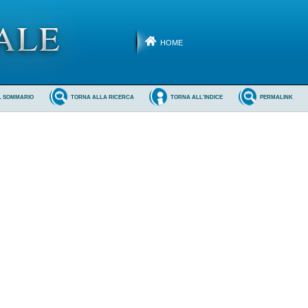
HOME
L SOMMARIO
TORNA ALLA RICERCA
TORNA ALL'INDICE
PERMALINK