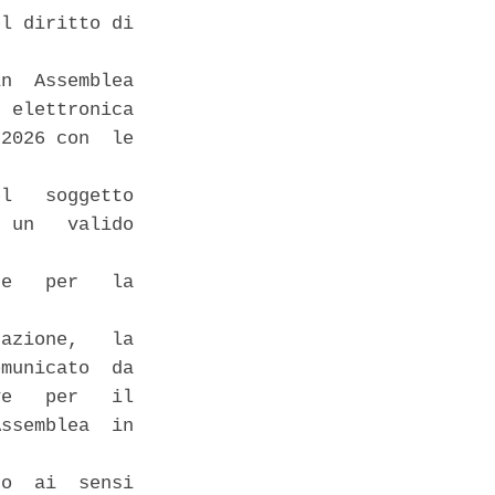
l diritto di

n  Assemblea

 elettronica

2026 con  le

l   soggetto

 un   valido

e   per   la

azione,   la

municato  da

e   per   il

ssemblea  in

o  ai  sensi
