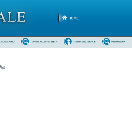
HOME
L SOMMARIO
TORNA ALLA RICERCA
TORNA ALL'INDICE
PERMALINK
lia