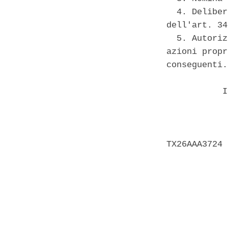
  4. Deliber
dell'art. 34
  5. Autoriz
azioni propr
conseguenti. 
           I
            