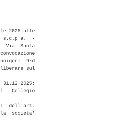
le 2026 alle

 s.c.p.a.  -

  Via  Santa

convocazione

nnigoni  9/d

liberare sul

 31.12.2025:

l   Collegio

i  dell'art.

la  societa'
