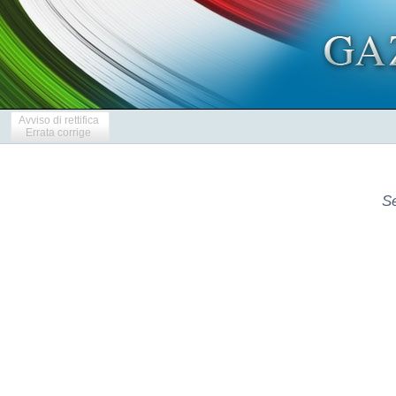
Avviso di rettifica
Errata corrige
Se