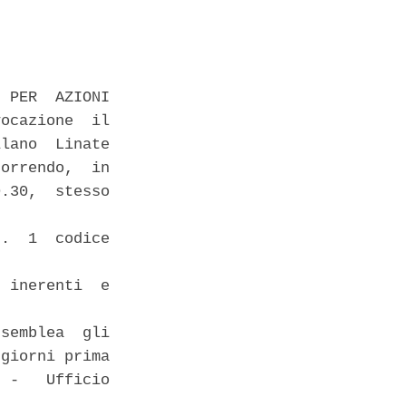
 PER  AZIONI

ocazione  il

lano  Linate

orrendo,  in

.30,  stesso

.  1  codice

 inerenti  e

semblea  gli

giorni prima

 -   Ufficio
