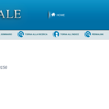
HOME
L SOMMARIO
TORNA ALLA RICERCA
TORNA ALL'INDICE
PERMALINK
.
0156