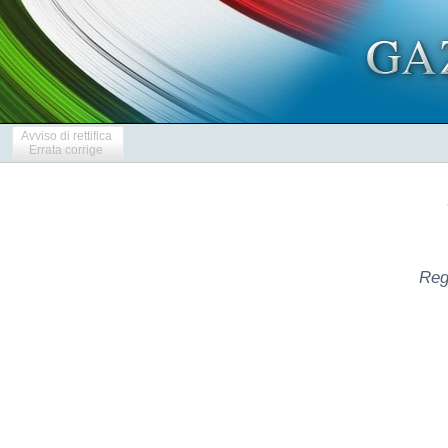
Avviso di rettifica
Errata corrige
Reg