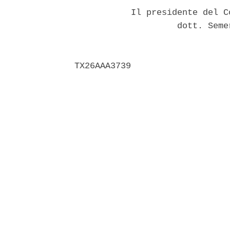
           Il presidente del C
                    dott. Seme