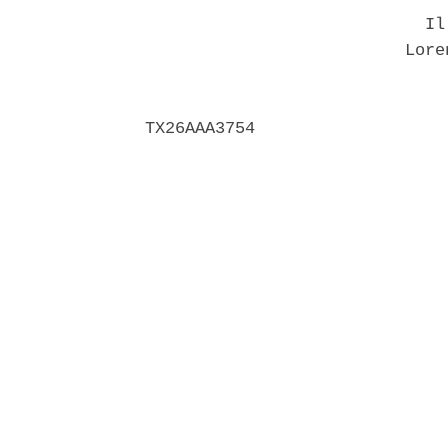
                            Il 
                          Lore