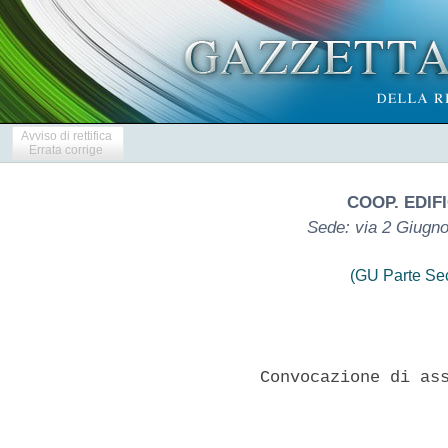
Avviso di rettifica
Errata corrige
COOP. EDIF
Sede: via 2 Giugno
(GU Parte Se
            Convocazione di ass