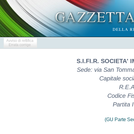
Avviso di rettifica
Errata corrige
S.I.FI.R. SOCIETA'
Sede: via San Tomma
Capitale soci
R.E.A
Codice Fi
Partita
(GU Parte Se