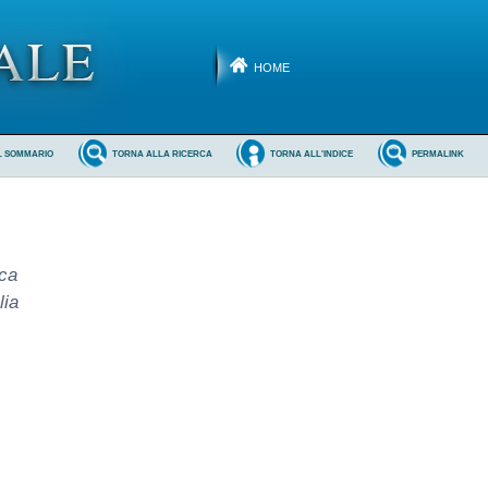
HOME
L SOMMARIO
TORNA ALLA RICERCA
TORNA ALL'INDICE
PERMALINK
nca
lia