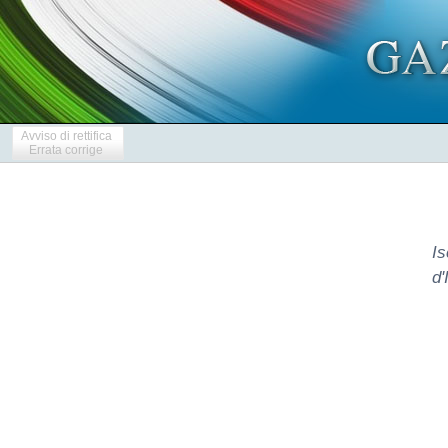
Avviso di rettifica
Errata corrige
Is
d'