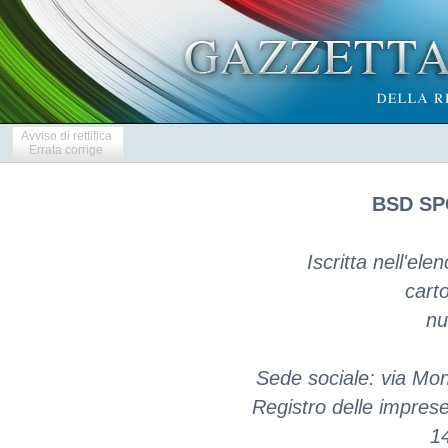
Avviso di rettifica
Errata corrige
BSD SP
Iscritta nell'ele
carto
nu
Sede sociale: via Mon
Registro delle impres
1