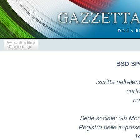
Avviso di rettifica
Errata corrige
BSD SP
Iscritta nell'ele
carto
nu
Sede sociale: via Mon
Registro delle impres
1