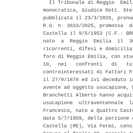
  Il Tribunale di Reggio  Emil
monocratica, Giudice Dott. Ste
pubblicata il 23/3/2026, pronu
R.G. n. 3833/2025, promossa  d
Castella il 9/5/1953 (C.F.: BR
nato  a  Reggio  Emilia  il  3
ricorrenti, difesi e domicilia
foro di Reggio Emilia, con stu
18,  nei   confronti   di   tu
controinteressati di Fattori F
il 27/9/1878 ed ivi deceduto i
avente ad oggetto usucapione, 
Branchetti Alberto hanno acqui
usucapione  ultraventennale  l
Francesco, nato a Quattro Cast
data 5/7/1959, della porzione 
Castella (RE), Via Fermi, cens