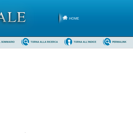
HOME
L SOMMARIO
TORNA ALLA RICERCA
TORNA ALL'INDICE
PERMALINK