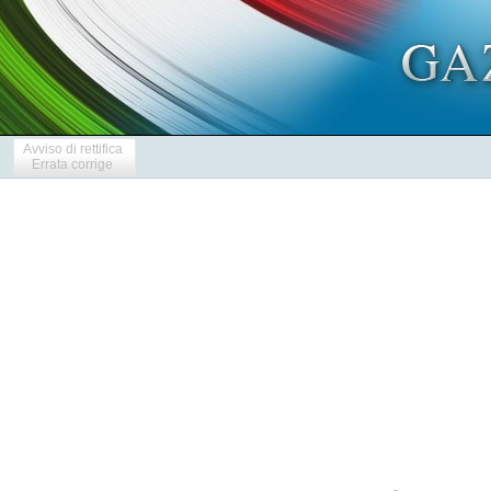
Avviso di rettifica
Errata corrige
            