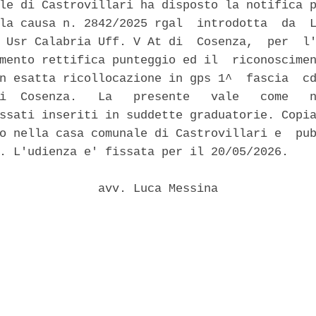
le di Castrovillari ha disposto la notifica p
la causa n. 2842/2025 rgal  introdotta  da  L
 Usr Calabria Uff. V At di  Cosenza,  per  l'
mento rettifica punteggio ed il  riconoscimen
n esatta ricollocazione in gps 1^  fascia  cd
i  Cosenza.   La   presente   vale   come   n
ssati inseriti in suddette graduatorie. Copia
o nella casa comunale di Castrovillari e  pub
. L'udienza e' fissata per il 20/05/2026. 

              avv. Luca Messina 
