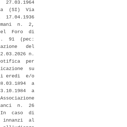
  27.03.1964

a  (SI)  Via

  17.04.1936

mani  n.  2,

el  Foro  di

.  91  (pec:

azione   del

2.03.2026 n.

otifica  per

icazione  su

i eredi  e/o

8.03.1894  a

3.10.1984  a

Associazione

anci  n.  26

In  caso  di

 innanzi  al
