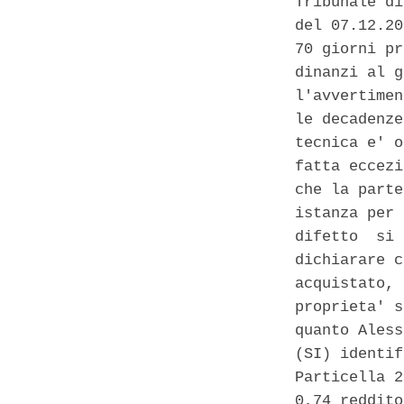
Tribunale di
del 07.12.20
70 giorni pr
dinanzi al g
l'avvertimen
le decadenze
tecnica e' o
fatta eccezi
che la parte
istanza per 
difetto  si 
dichiarare c
acquistato, 
proprieta' s
quanto Aless
(SI) identif
Particella 2
0,74 reddito