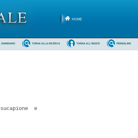
HOME
L SOMMARIO
TORNA ALLA RICERCA
TORNA ALL'INDICE
PERMALINK
sucapione  e
