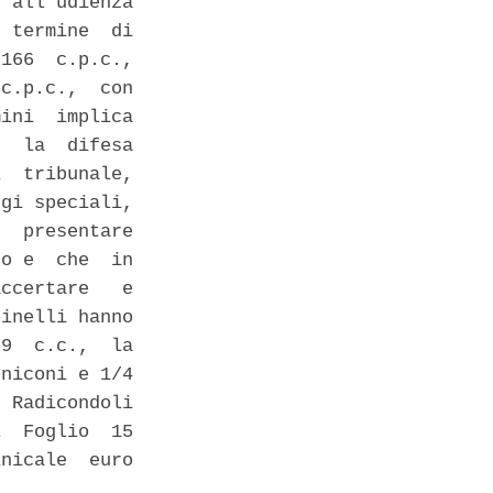
 all'udienza

 termine  di

166  c.p.c.,

c.p.c.,  con

ini  implica

  la  difesa

  tribunale,

gi speciali,

  presentare

o e  che  in

ccertare   e

inelli hanno

9  c.c.,  la

niconi e 1/4

 Radicondoli

  Foglio  15

nicale  euro
