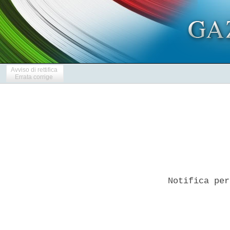
Avviso di rettifica
Errata corrige
Notifica per
            