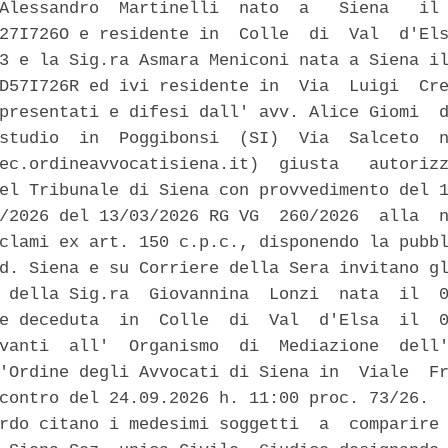
Alessandro  Martinelli  nato  a   Siena   il 
27I726O e residente in  Colle  di  Val  d'Els
3 e la Sig.ra Asmara Meniconi nata a Siena il
D57I726R ed ivi residente in  Via  Luigi  Cre
presentati e difesi dall' avv. Alice Giomi  d
studio  in  Poggibonsi  (SI)  Via  Salceto  n
ec.ordineavvocatisiena.it)  giusta   autorizz
el Tribunale di Siena con provvedimento del 1
/2026 del 13/03/2026 RG VG  260/2026  alla  n
clami ex art. 150 c.p.c., disponendo la pubbl
d. Siena e su Corriere della Sera invitano gl
 della Sig.ra  Giovannina  Lonzi  nata  il  0
e deceduta  in  Colle  di  Val  d'Elsa  il  0
vanti  all'  Organismo  di  Mediazione  dell'
'Ordine degli Avvocati di Siena in  Viale  Fr
contro del 24.09.2026 h. 11:00 proc. 73/26.  
rdo citano i medesimi soggetti  a  comparire 