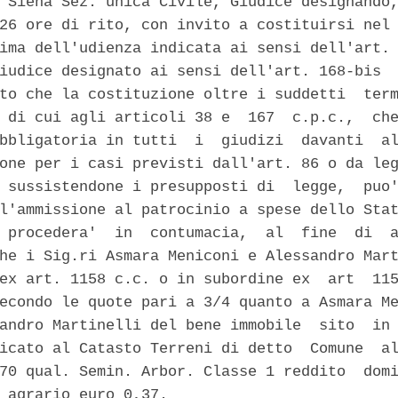
 Siena Sez. unica Civile, Giudice designando,
26 ore di rito, con invito a costituirsi nel 
ima dell'udienza indicata ai sensi dell'art. 
iudice designato ai sensi dell'art. 168-bis  
to che la costituzione oltre i suddetti  term
 di cui agli articoli 38 e  167  c.p.c.,  che
bbligatoria in tutti  i  giudizi  davanti  al
one per i casi previsti dall'art. 86 o da leg
 sussistendone i presupposti di  legge,  puo'
l'ammissione al patrocinio a spese dello Stat
 procedera'  in  contumacia,  al  fine  di  a
he i Sig.ri Asmara Meniconi e Alessandro Mart
ex art. 1158 c.c. o in subordine ex  art  115
econdo le quote pari a 3/4 quanto a Asmara Me
andro Martinelli del bene immobile  sito  in 
icato al Catasto Terreni di detto  Comune  al
70 qual. Semin. Arbor. Classe 1 reddito  domi
 agrario euro 0,37. 
