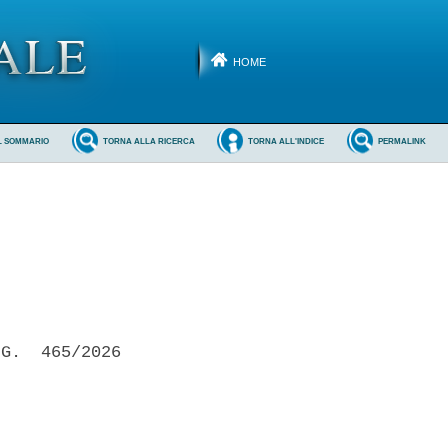
HOME
L SOMMARIO
TORNA ALLA RICERCA
TORNA ALL'INDICE
PERMALINK
G.  465/2026
