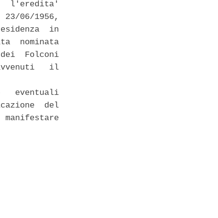
  l'eredita'

 23/06/1956,

esidenza  in

ta  nominata

dei  Folconi

vvenuti   il

   eventuali

cazione  del

 manifestare
