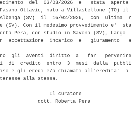
edimento  del  03/03/2026  e'  stata  aperta 
Fasano Ottavio, nato a Villastellone (TO) il 
Albenga (SV)  il  16/02/2026,  con  ultima  r
e (SV). Con il medesimo provvedimento e'  sta
erta Pera, con studio in Savona (SV), Largo  
n  accettazione  incarico  e   giuramento   a
no  gli  aventi  diritto  a   far   pervenire
i  di  credito  entro  3  mesi  dalla  pubbli
iso e gli eredi e/o chiamati all'eredita'  a 
teresse alla stessa. 

                 Il curatore 

             dott. Roberta Pera 
