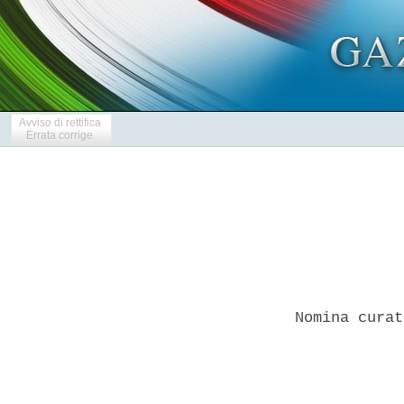
Avviso di rettifica
Errata corrige
Nomina curat
            