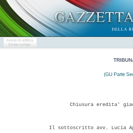
Avviso di rettifica
Errata corrige
TRIBUN
(GU Parte Se
         Chiusura eredita' gia
  Il sottoscritto avv. Lucia A