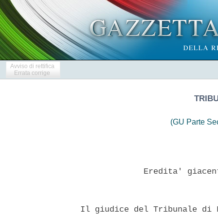
Avviso di rettifica
Errata corrige
TRIB
(GU Parte Se
               Eredita' giacen
  Il giudice del Tribunale di 