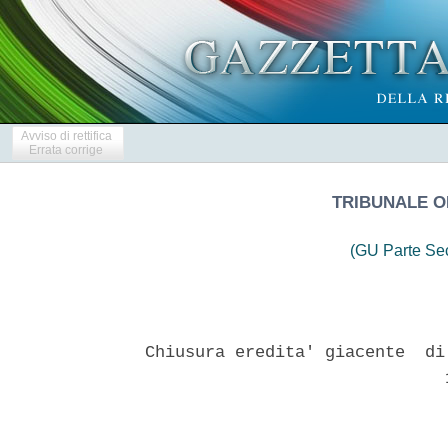
Avviso di rettifica
Errata corrige
TRIBUNALE O
(GU Parte Se
Chiusura eredita' giacente  di
                              1