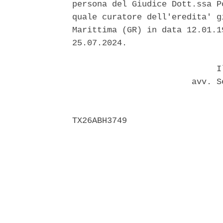
persona del Giudice Dott.ssa P
quale curatore dell'eredita' g
Marittima (GR) in data 12.01.1
25.07.2024. 

                             Il
                        avv. S