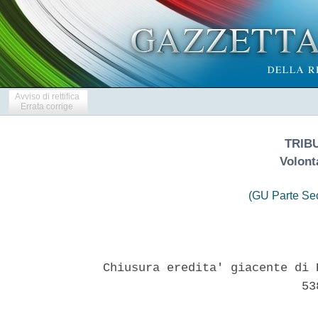
Avviso di rettifica
Errata corrige
TRIB
Volont
(GU Parte Se
Chiusura eredita' giacente di 
                            538