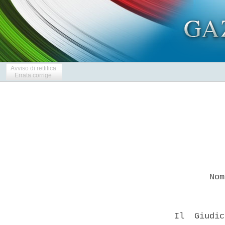
Avviso di rettifica
Errata corrige
         Nom
  Il  Giudic