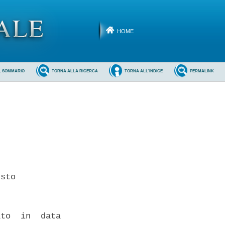
HOME
L SOMMARIO
TORNA ALLA RICERCA
TORNA ALL'INDICE
PERMALINK
sto 

to  in  data
