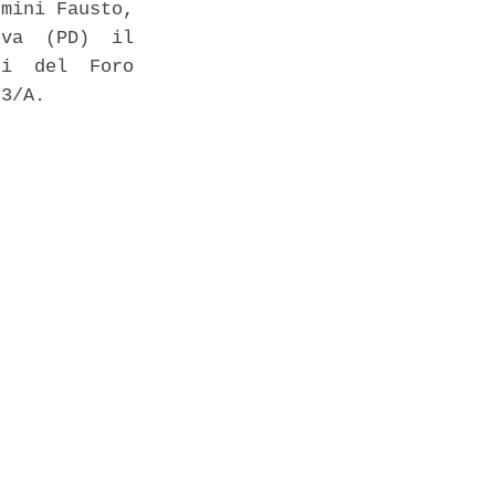
mini Fausto,

va  (PD)  il

i  del  Foro

3/A. 
