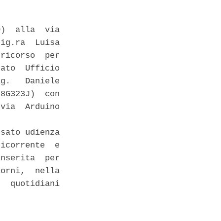
)  alla  via

ig.ra  Luisa

ricorso  per

ato  Ufficio

g.   Daniele

8G323J)  con

via  Arduino

sato udienza

icorrente  e

nserita  per

orni,  nella

  quotidiani
