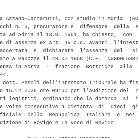
a Azzano-Cantarutti, con studio in Adria  (RO
cchi n. 3, procuratore e  difensore  della  s
ta ad Adria il 13.01.1961, ha chiesto,  con  
e di assenza ex art. 49 c.c. avanti  l'intest
accertata  e  dichiarata  l'assenza  del   si
ato a Papozze il 28.02.1958 (C.F.  NGGDNL58B2
enza in Adria  -  frazione  Bottrighe  alla  
44. 

 dott. Pesoli dell'intestato Tribunale ha fis
o 15.12.2026 ore 09:00 per l'audizione del  r
ri legittimi, ordinando che la domanda  si  i
e volte consecutive a distanza  di  dieci  gi
ficiale  della  Repubblica  Italiana  e  nei 
dizione di Rovigo e La Voce di Rovigo. 
