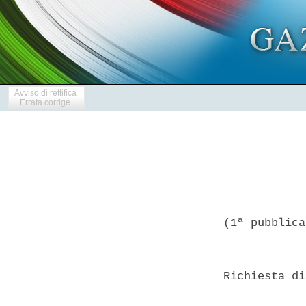
Avviso di rettifica
Errata corrige
(1ª pubblica
Richiesta di
            