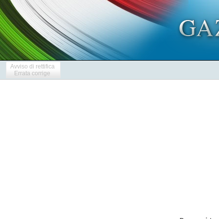
Avviso di rettifica
Errata corrige