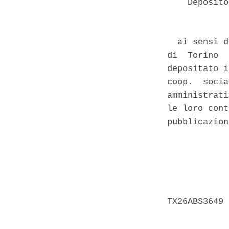
    Deposito
  ai sensi d
di  Torino  
depositato i
coop.  socia
amministrati
le loro cont
pubblicazion
            
            