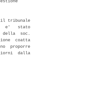
estione 

il tribunale

  e'   stato

 della  soc.

ione  coatta

no  proporre

iorni  dalla
