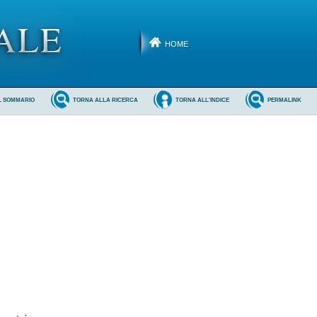
HOME
L SOMMARIO
TORNA ALLA RICERCA
TORNA ALL'INDICE
PERMALINK