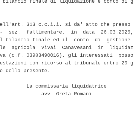
 bilancio finale di liquidazione e conto di g
ell'art. 313 c.c.i.i. si da' atto che presso 
-  sez.  fallimentare,  in  data  26.03.2026,
l bilancio finale ed il  conto  di  gestione 
le  agricola  Vivai  Canavesani  in  liquidaz
va (c.f. 03983490016). gli interessati  posso
estazioni con ricorso al tribunale entro 20 g
e della presente. 

         La commissaria liquidatrice 

              avv. Greta Romani 
