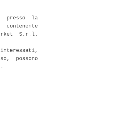
  presso  la

  contenente

rket  S.r.l.

interessati,

so,  possono

. 
