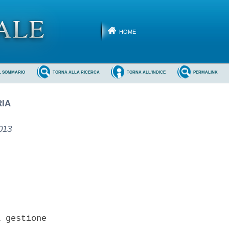
HOME
L SOMMARIO
TORNA ALLA RICERCA
TORNA ALL'INDICE
PERMALINK
RIA
2013
 gestione 
