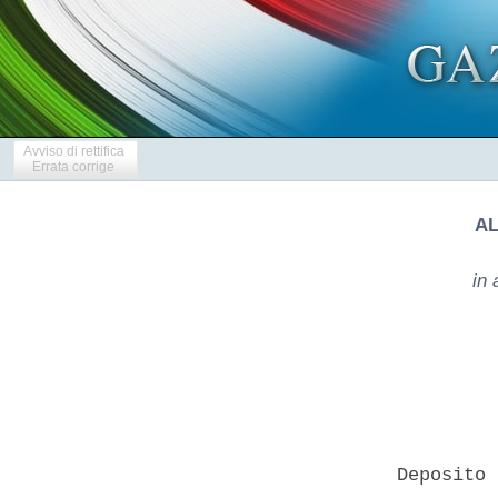
Avviso di rettifica
Errata corrige
AL
in 
   Deposito 