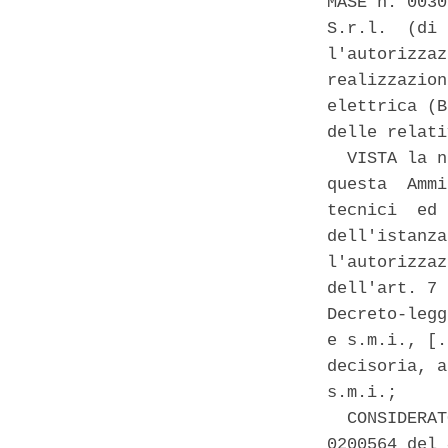
MASE n. 0030
S.r.l.  (di 
l'autorizzaz
realizzazion
elettrica (B
delle relati
  VISTA la n
questa  Ammi
tecnici  ed 
dell'istanza
l'autorizzaz
dell'art. 7 
Decreto-legg
e s.m.i., [.
decisoria, a
s.m.i.; 

  CONSIDERAT
0200564 del 