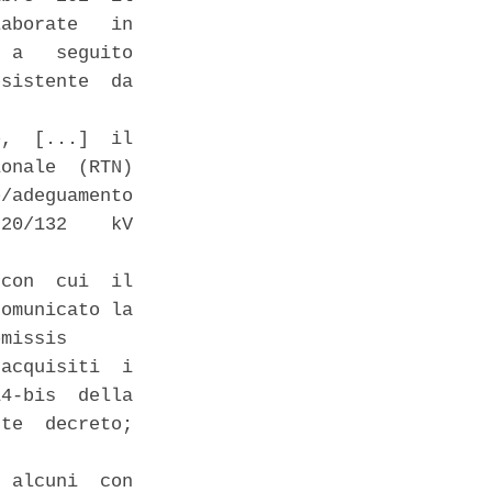
aborate   in

 a   seguito

sistente  da

,  [...]  il

onale  (RTN)

/adeguamento

20/132    kV

con  cui  il

omunicato la

missis 

acquisiti  i

4-bis  della

te  decreto;

 alcuni  con
