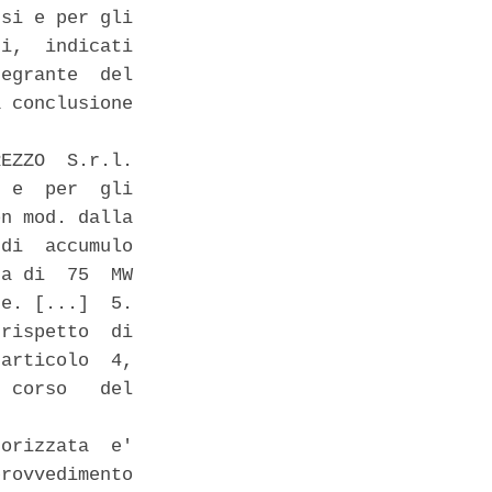
si e per gli

i,  indicati

egrante  del

 conclusione

EZZO  S.r.l.

 e  per  gli

n mod. dalla

di  accumulo

a di  75  MW

e. [...]  5.

rispetto  di

articolo  4,

 corso   del

orizzata  e'

rovvedimento
