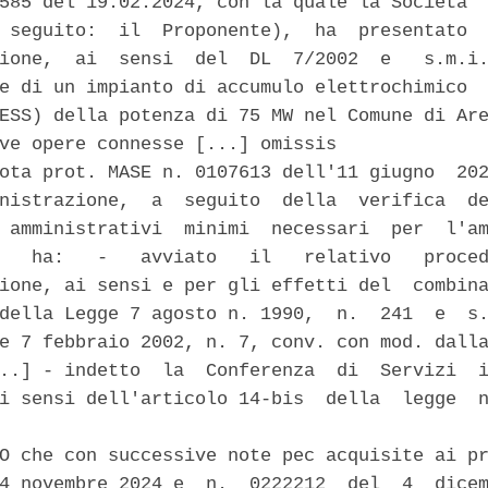
585 del 19.02.2024, con la quale la Societa' 
 seguito:  il  Proponente),  ha  presentato  
ione,  ai  sensi  del  DL  7/2002  e   s.m.i.
e di un impianto di accumulo elettrochimico  
ESS) della potenza di 75 MW nel Comune di Are
ve opere connesse [...] omissis 

ota prot. MASE n. 0107613 dell'11 giugno  202
nistrazione,  a  seguito  della  verifica  de
 amministrativi  minimi  necessari  per  l'am
   ha:   -   avviato   il   relativo   proced
ione, ai sensi e per gli effetti del  combina
della Legge 7 agosto n. 1990,  n.  241  e  s.
e 7 febbraio 2002, n. 7, conv. con mod. dalla
..] - indetto  la  Conferenza  di  Servizi  i
i sensi dell'articolo 14-bis  della  legge  n
O che con successive note pec acquisite ai pr
4 novembre 2024 e  n.  0222212  del  4  dicem