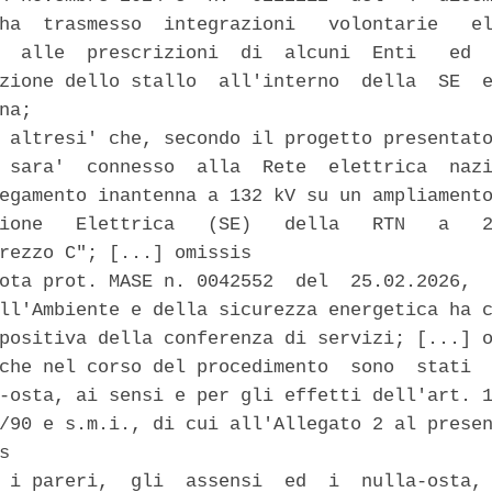
ha  trasmesso  integrazioni   volontarie   el
  alle  prescrizioni  di  alcuni  Enti   ed  
zione dello stallo  all'interno  della  SE  e
na; 

 altresi' che, secondo il progetto presentato
 sara'  connesso  alla  Rete  elettrica  nazi
egamento inantenna a 132 kV su un ampliamento
ione   Elettrica   (SE)   della   RTN   a   2
rezzo C"; [...] omissis 

ota prot. MASE n. 0042552  del  25.02.2026,  
ll'Ambiente e della sicurezza energetica ha c
positiva della conferenza di servizi; [...] o
che nel corso del procedimento  sono  stati  
-osta, ai sensi e per gli effetti dell'art. 1
/90 e s.m.i., di cui all'Allegato 2 al presen
s 

 i pareri,  gli  assensi  ed  i  nulla-osta, 