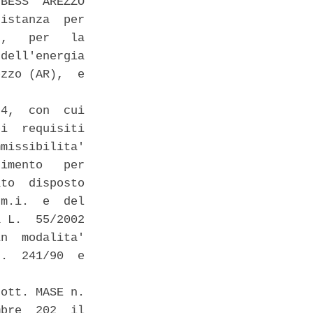
BESS  AREZZO

istanza  per

,   per   la

dell'energia

zzo (AR),  e

4,  con  cui

i  requisiti

missibilita'

imento   per

to  disposto

m.i.  e  del

 L.  55/2002

n  modalita'

.  241/90  e

ott. MASE n.

bre  202  il
