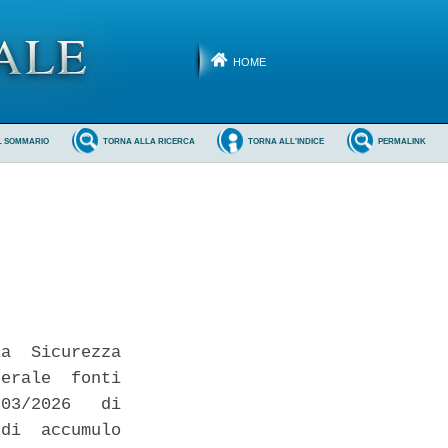
HOME
L SOMMARIO
TORNA ALLA RICERCA
TORNA ALL'INDICE
PERMALINK
a  Sicurezza

erale  fonti

03/2026   di

di  accumulo
