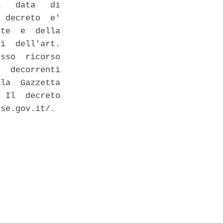
   data   di

 decreto  e'

te  e  della

i  dell'art.

sso  ricorso

  decorrenti

la  Gazzetta

 Il  decreto

se.gov.it/. 
