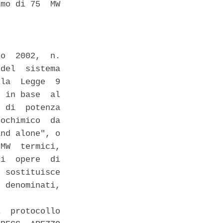
mo di 75  MW

 

o  2002,  n.

del  sistema

la  Legge  9

 in base  al

 di  potenza

ochimico  da

nd alone", o

MW  termici,

i  opere  di

 sostituisce

 denominati,

  protocollo
