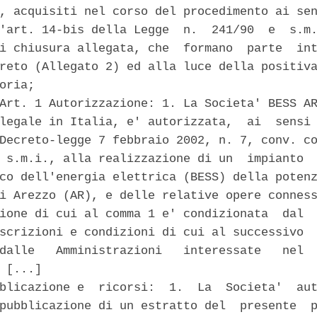
, acquisiti nel corso del procedimento ai sen
'art. 14-bis della Legge  n.  241/90  e  s.m.
i chiusura allegata, che  formano  parte  int
reto (Allegato 2) ed alla luce della positiva
oria; 

Art. 1 Autorizzazione: 1. La Societa' BESS AR
legale in Italia, e' autorizzata,  ai  sensi 
Decreto-legge 7 febbraio 2002, n. 7, conv. co
 s.m.i., alla realizzazione di un  impianto  
co dell'energia elettrica (BESS) della potenz
i Arezzo (AR), e delle relative opere conness
ione di cui al comma 1 e' condizionata  dal  
scrizioni e condizioni di cui al successivo  
dalle   Amministrazioni   interessate   nel  
 [...] 

blicazione e  ricorsi:  1.  La  Societa'  aut
pubblicazione di un estratto del  presente  p