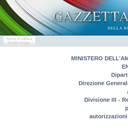
Avviso di rettifica
Errata corrige
MINISTERO DELL'A
E
Dipar
Direzione Generale
Divisione III - 
p
autorizzazioni