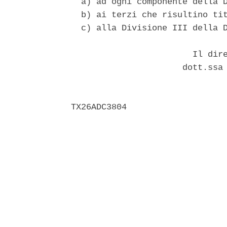
  a) ad ogni componente della D
  b) ai terzi che risultino tit
  c) alla Divisione III della D
                        Il dire
                      dott.ssa 