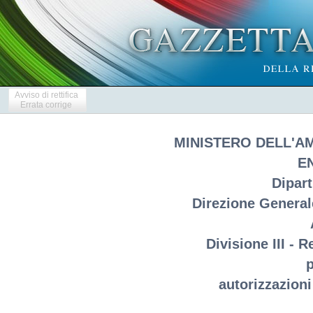
Avviso di rettifica
Errata corrige
MINISTERO DELL'A
E
Dipar
Direzione Generale
Divisione III - 
p
autorizzazioni