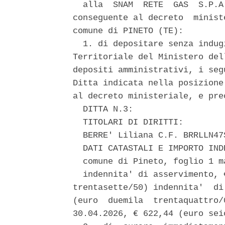
  alla  SNAM  RETE  GAS  S.P.A
conseguente al decreto  minist
comune di PINETO (TE): 

  1. di depositare senza indug
Territoriale del Ministero del
depositi amministrativi, i seg
Ditta indicata nella posizione
al decreto ministeriale, e prec
  DITTA N.3: 

  TITOLARI DI DIRITTI: 

  BERRE' Liliana C.F. BRRLLN47S
  DATI CATASTALI E IMPORTO IND
  comune di Pineto, foglio 1 ma
  indennita' di asservimento, 
trentasette/50) indennita'  di
(euro  duemila  trentaquattro/
30.04.2026, € 622,44 (euro sei