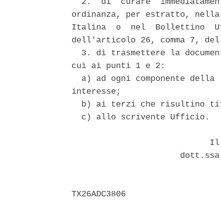
  2.  di  curare  immediatamen
ordinanza, per estratto, nella
Italina  o  nel  Bollettino  U
dell'articolo 26, comma 7, del
  3. di trasmettere la documen
cui ai punti 1 e 2: 

  a) ad ogni componente della 
interesse; 

  b) ai terzi che risultino ti
  c) allo scrivente Ufficio. 

                            Il 
                      dott.ssa