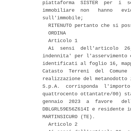
piattaforma  SISTER  per  i  s
immobiliare  non   hanno   evi
sull'immobile; 

  RITENUTO pertanto che si pos
  ORDINA 

  Articolo 1 

  Ai  sensi  dell'articolo  26
indennita' per l'asservimento 
identificati al foglio 16, map
Catasto  Terreni  del  Comune 
realizzazione del metanodotto 
S.p.A.  corrisponda  l'importo
quattrocento ottantatre/00) st
gennaio  2023  a  favore   del
DBLGRL59E56Z614I e residente i
MARTINSICURO (TE). 

  Articolo 2 
