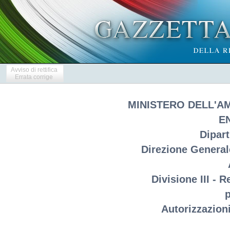
Avviso di rettifica
Errata corrige
MINISTERO DELL'A
E
Dipar
Direzione Generale
Divisione III - 
p
Autorizzazioni