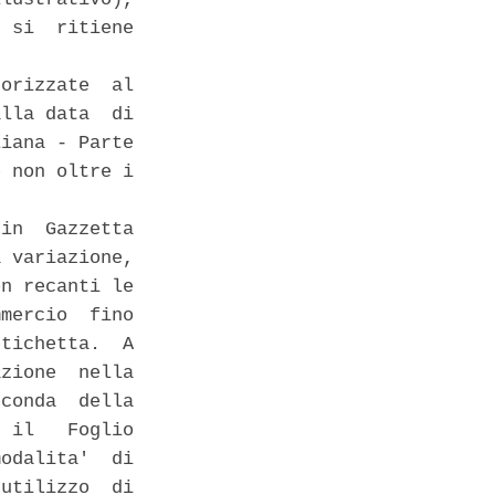
 si  ritiene

orizzate  al

lla data  di

iana - Parte

 non oltre i

in  Gazzetta

 variazione,

n recanti le

mercio  fino

tichetta.  A

zione  nella

conda  della

 il   Foglio

odalita'  di

utilizzo  di
