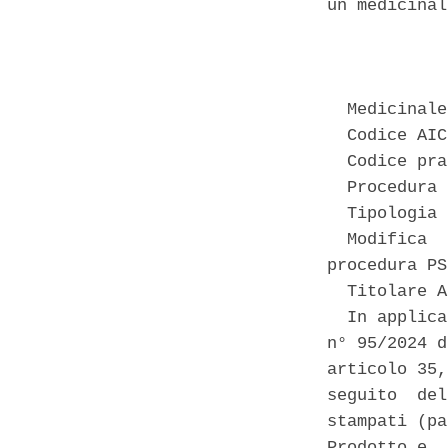
un medicinal
            
  Medicinale
  Codice AIC
  Codice pra
  Procedura 
  Tipologia 
  Modifica  
procedura PS
  Titolare A
  In applica
n° 95/2024 d
articolo 35,
seguito  del
stampati (pa
Prodotto e  