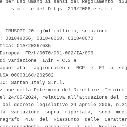
e per uso umano ai sensi del Regolamento  123
    s.m.i. e del D.Lgs. 219/2006 e s.m.i. 

: TRUSOPT 20 mg/ml collirio, soluzione 

: 031848056, 031848068, 031848070 

tica: C1A/2026/635 

Europea: FR/H/0070/001-002/IA/096 

di variazione: IAin - C.3.a 

apportata:  aggiornamento  RCP  e  FI  a  seg
USA 00003168/202502 

IC: Santen Italy S.r.l. 

zione della Determina del Direttore  Tecnico 
el 24/05/2024, relativa all'attuazione del  c
 del decreto legislativo 24 aprile 2006, n.21
la  variazione  sopra  riportata,  sono  modi
ragrafo  4.8  del  Riassunto  delle  Caratter
corrispondente  paragrafo  4  del  Foglio  Il