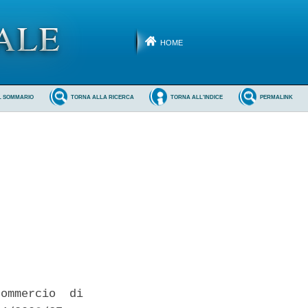
HOME
L SOMMARIO
TORNA ALLA RICERCA
TORNA ALL'INDICE
PERMALINK
ommercio  di
