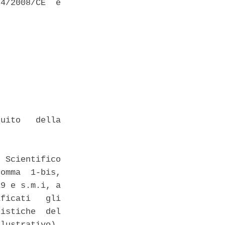
4/2008/CE  e

uito   della

 Scientifico

omma  1-bis,

9 e s.m.i, a

ficati   gli

istiche  del

lustrativo),
