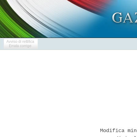
Avviso di rettifica
Errata corrige
Modifica min