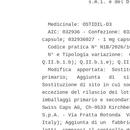
                s.m.i. e del D
  Medicinale: OSTIDIL-D3 

  AIC: 032936 - Confezione: 03
capsule; 032936027 - 1 mg caps
  Codice pratica N° N1B/2026/16
  N° e Tipologia variazione:  
Q.II.b.1.b); Q.II.b.1.e); Q.II
  Modifica  apportata:  Sostit
primario;   Aggiunta   di   si
Sostituzione di sito in cui so
eccezione del rilascio dei lot
imballaggi primario e secondar
Swiss Caps AG, Ch-9533 Kirchbe
S.p.A. - Via Fratta Rotonda  V
Italy); Aggiunta di un  fabbri