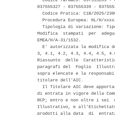
  Codice farmaco: 037555289 - 
037555327 - 037555339 - 037555
  Codice Pratica: C1B/2025/2300
  Procedura Europea: NL/H/xxxx/
  Tipologia di variazione: Tip
Modifica  stampati  per  adegu
EMEA/H/A-31/1532. 

  E' autorizzata la modifica d
3, 4.1, 4.2, 4.3, 4.4, 4.5, 4.
Riassunto  delle  Caratteristi
paragrafi del  Foglio  Illustr
sopra elencate e la responsabi
titolare dell'AIC. 

  Il Titolare AIC deve apporta
di entrata in vigore della Com
RCP; entro e non oltre i sei  
Illustrativo, e all'Etichettat
prodotti alla data  di  entrat