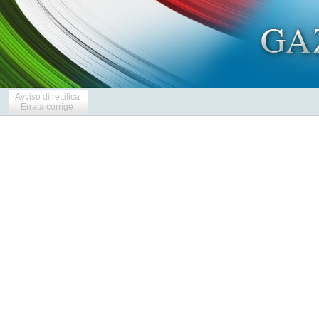
Avviso di rettifica
Errata corrige