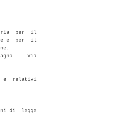
ria  per  il

e e  per  il

ne. 

agno  -  Via

 e  relativi

ni di  legge
