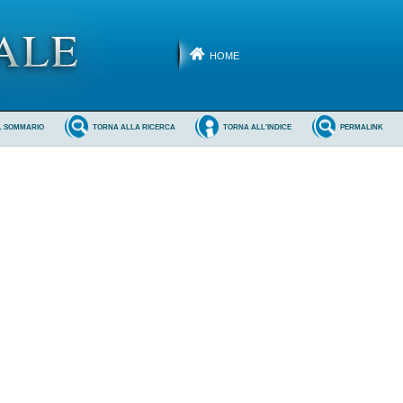
HOME
L SOMMARIO
TORNA ALLA RICERCA
TORNA ALL'INDICE
PERMALINK