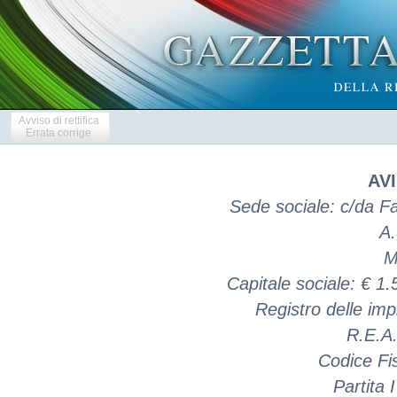
Avviso di rettifica
Errata corrige
AVI
Sede sociale: c/da F
A.
M
Capitale sociale: € 1
Registro delle i
R.E.A
Codice Fi
Partita