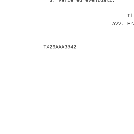
  3. varie ed eventuali. 

                            Il 
                       avv. Fr