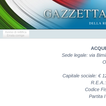
Avviso di rettifica
Errata corrige
ACQUE
Sede legale: via Bimil
O
Capitale sociale: € 
R.E.A.
Codice Fi
Partita