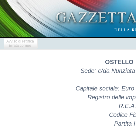
Avviso di rettifica
Errata corrige
OSTELLO 
Sede: c/da Nunziata
Capitale sociale: Eur
Registro delle i
R.E.A
Codice Fi
Partita