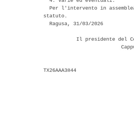
  4. varie ed eventuali. 

  Per l'intervento in assemble
statuto. 

  Ragusa, 31/03/2026 

           Il presidente del C
                          Capp