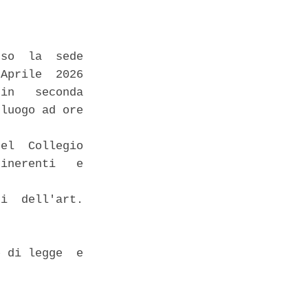
so  la  sede

Aprile  2026

in   seconda

luogo ad ore

 

el  Collegio

inerenti   e

i  dell'art.

 di legge  e
