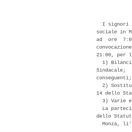
            
  I signori 
sociale in M
ad  ore  7:0
convocazione
21:00, per l
  1) Bilanci
Sindacale;  
conseguenti; 
  2) Sostitu
14 dello Sta
  3) Varie e
  La parteci
dello Statut
  Monza, li'