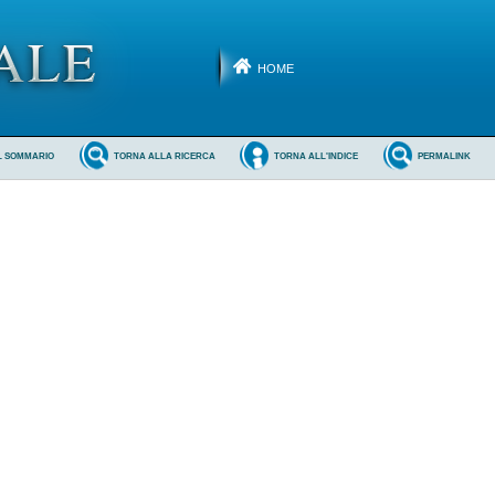
HOME
L SOMMARIO
TORNA ALLA RICERCA
TORNA ALL'INDICE
PERMALINK