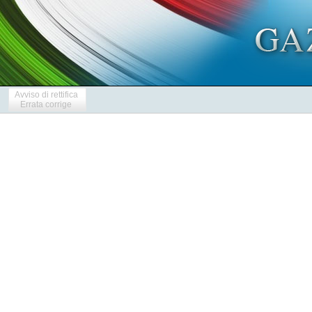
Avviso di rettifica
Errata corrige