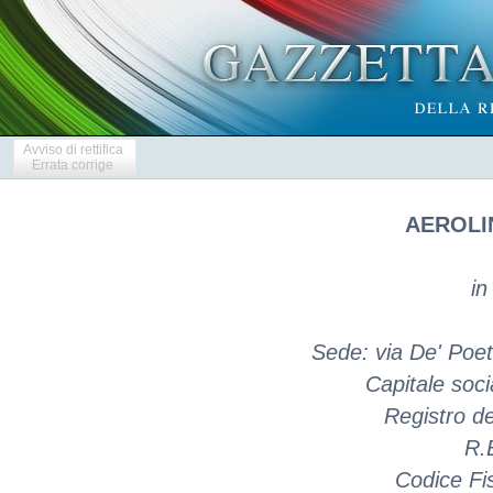
Avviso di rettifica
Errata corrige
AEROLIN
in
Sede: via De' Poeti
Capitale soc
Registro d
R.
Codice Fi