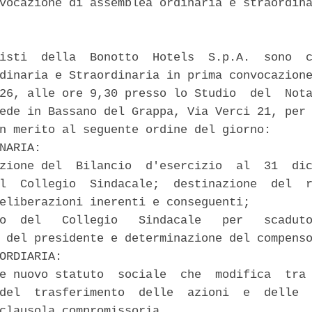
vocazione di assemblea ordinaria e straordina
isti  della  Bonotto  Hotels  S.p.A.  sono  c
dinaria e Straordinaria in prima convocazione
26, alle ore 9,30 presso lo Studio  del  Nota
ede in Bassano del Grappa, Via Verci 21, per 
n merito al seguente ordine del giorno: 

NARIA: 

zione del  Bilancio  d'esercizio  al  31  dic
l  Collegio  Sindacale;  destinazione  del  r
eliberazioni inerenti e conseguenti; 

o  del   Collegio   Sindacale   per   scaduto
 del presidente e determinazione del compenso
ORDIARIA: 

e nuovo statuto  sociale  che  modifica  tra 
del  trasferimento  delle  azioni  e  delle  
clausola compromissoria. 
