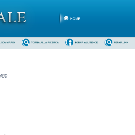
HOME
L SOMMARIO
TORNA ALLA RICERCA
TORNA ALL'INDICE
PERMALINK
.489