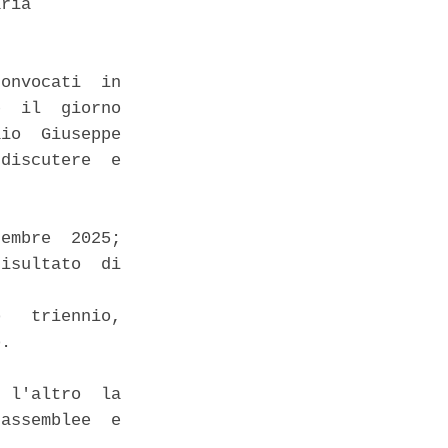
ria 

onvocati  in

  il  giorno

io  Giuseppe

discutere  e

embre  2025;

isultato  di

   triennio,

. 

 l'altro  la

assemblee  e
