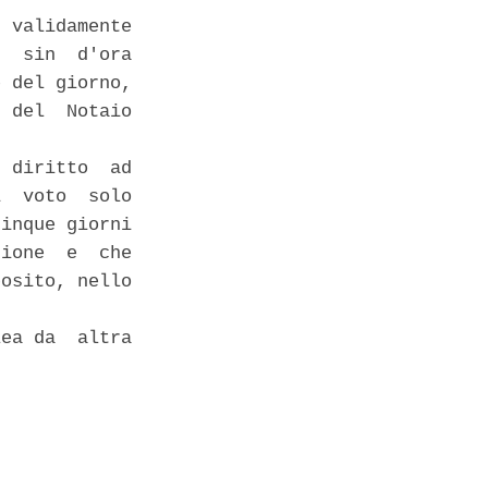
 validamente

  sin  d'ora

 del giorno,

 del  Notaio

 diritto  ad

  voto  solo

inque giorni

ione  e  che

osito, nello

ea da  altra
