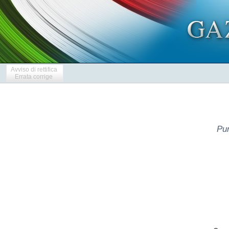
Avviso di rettifica
Errata corrige
Pun