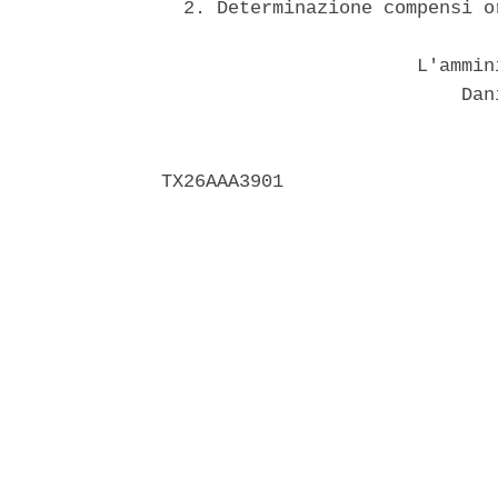
  2. Determinazione compensi o
                       L'ammin
                           Dani