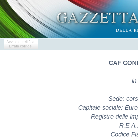
Avviso di rettifica
Errata corrige
CAF CONF
in
Sede: cors
Capitale sociale: Eur
Registro delle 
R.E.A
Codice Fi