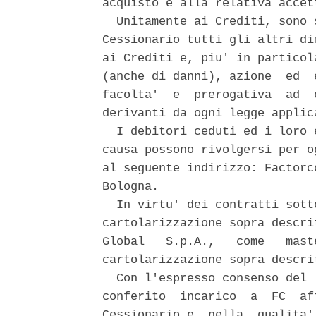
acquisto e alla relativa accet
  Unitamente ai Crediti, sono 
Cessionario tutti gli altri di
ai Crediti e, piu' in particol
(anche di danni), azione  ed  
facolta'  e  prerogativa  ad  
derivanti da ogni legge applica
  I debitori ceduti ed i loro 
causa possono rivolgersi per o
al seguente indirizzo: Factorc
Bologna. 

  In virtu' dei contratti sott
cartolarizzazione sopra descri
Global   S.p.A.,   come   mast
cartolarizzazione sopra descri
  Con l'espresso consenso del 
conferito  incarico  a  FC  af
Cessionario e  nella  qualita'