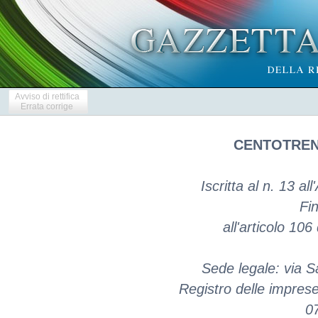
Avviso di rettifica
Errata corrige
CENTOTRENT
Iscritta al n. 13 al
Fin
all'articolo 10
Sede legale: via S
Registro delle impres
0