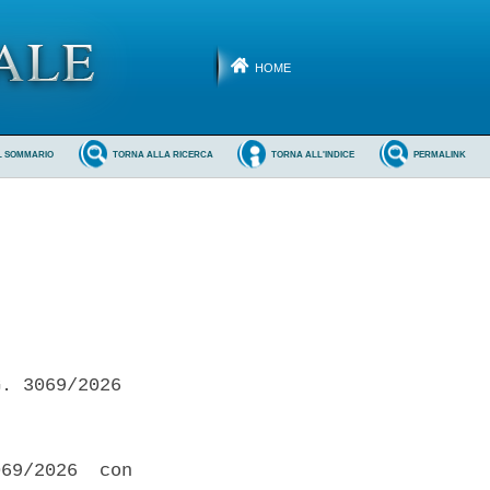
HOME
L SOMMARIO
TORNA ALLA RICERCA
TORNA ALL'INDICE
PERMALINK
. 3069/2026 

69/2026  con
