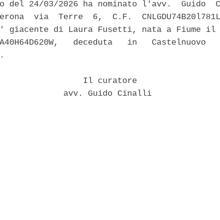
o del 24/03/2026 ha nominato l'avv.  Guido  C
erona  via  Terre  6,  C.F.  CNLGDU74B20l781L
' giacente di Laura Fusetti, nata a Fiume il 
A40H64D620W,   deceduta   in   Castelnuovo   
. 

                 Il curatore 

             avv. Guido Cinalli 
