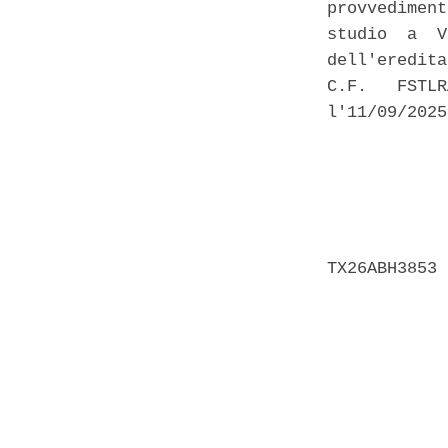
provvediment
studio  a  V
dell'eredita
C.F.   FSTLR
l'11/09/2025
            
            