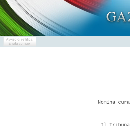
Avviso di rettifica
Errata corrige
 Nomina cura
  Il Tribuna