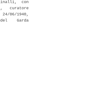
inalli,  con

,   curatore

 24/06/1940,

del    Garda
