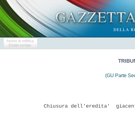
Avviso di rettifica
Errata corrige
TRIBU
(GU Parte Se
Chiusura dell'eredita'  giacen
                               