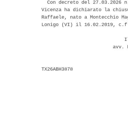
  Con decreto del 27.03.2026 n
Vicenza ha dichiarato la chius
Raffaele, nato a Montecchio Ma
Lonigo (VI) il 16.02.2019, c.f
                             Il
                         avv. 