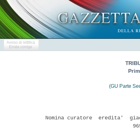
Avviso di rettifica
Errata corrige
TRIB
Prim
(GU Parte Se
Nomina curatore  eredita'  gia
                            965