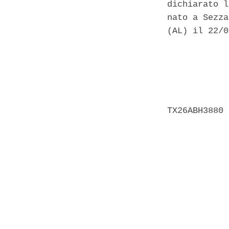
dichiarato l
nato a Sezza
(AL) il 22/0
            
            