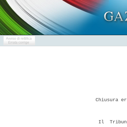
Avviso di rettifica
Errata corrige
 Chiusura er
  Il  Tribun