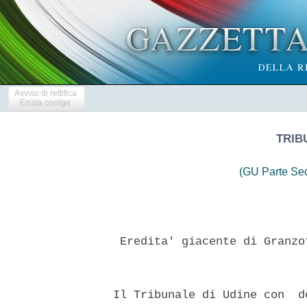
Avviso di rettifica
Errata corrige
TRIB
(GU Parte Se
   Eredita' giacente di Granzo
  Il Tribunale di Udine con  d